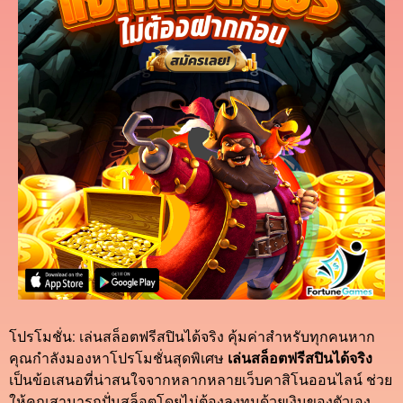
โปรโมชั่น: เล่นสล็อตฟรีสปินได้จริง คุ้มค่าสำหรับทุกคนหาก
คุณกำลังมองหาโปรโมชั่นสุดพิเศษ
เล่นสล็อตฟรีสปินได้จริง
เป็นข้อเสนอที่น่าสนใจจากหลากหลายเว็บคาสิโนออนไลน์ ช่วย
ให้คุณสามารถปั่นสล็อตโดยไม่ต้องลงทุนด้วยเงินของตัวเอง