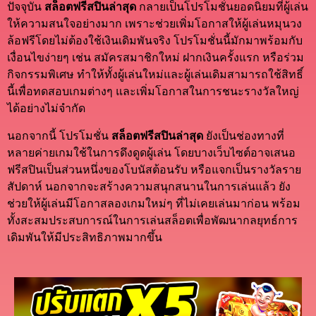
ปัจจุบัน
สล็อตฟรีสปินล่าสุด
กลายเป็นโปรโมชั่นยอดนิยมที่ผู้เล่น
ให้ความสนใจอย่างมาก เพราะช่วยเพิ่มโอกาสให้ผู้เล่นหมุนวง
ล้อฟรีโดยไม่ต้องใช้เงินเดิมพันจริง โปรโมชั่นนี้มักมาพร้อมกับ
เงื่อนไขง่ายๆ เช่น สมัครสมาชิกใหม่ ฝากเงินครั้งแรก หรือร่วม
กิจกรรมพิเศษ ทำให้ทั้งผู้เล่นใหม่และผู้เล่นเดิมสามารถใช้สิทธิ์
นี้เพื่อทดสอบเกมต่างๆ และเพิ่มโอกาสในการชนะรางวัลใหญ่
ได้อย่างไม่จำกัด
นอกจากนี้ โปรโมชั่น
สล็อตฟรีสปินล่าสุด
ยังเป็นช่องทางที่
หลายค่ายเกมใช้ในการดึงดูดผู้เล่น โดยบางเว็บไซต์อาจเสนอ
ฟรีสปินเป็นส่วนหนึ่งของโบนัสต้อนรับ หรือแจกเป็นรางวัลราย
สัปดาห์ นอกจากจะสร้างความสนุกสนานในการเล่นแล้ว ยัง
ช่วยให้ผู้เล่นมีโอกาสลองเกมใหม่ๆ ที่ไม่เคยเล่นมาก่อน พร้อม
ทั้งสะสมประสบการณ์ในการเล่นสล็อตเพื่อพัฒนากลยุทธ์การ
เดิมพันให้มีประสิทธิภาพมากขึ้น